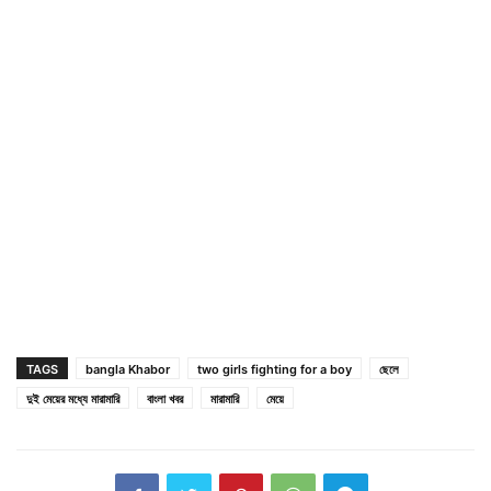
TAGS
bangla Khabor
two girls fighting for a boy
ছেলে
দুই মেয়ের মধ্যে মারামারি
বাংলা খবর
মারামারি
মেয়ে