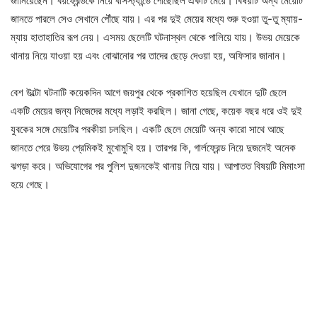
জানিয়েছেন। বয়ফ্রেন্ডকে নিয়ে বাসস্ট্যান্ডে পৌঁছেছিল একটি মেয়ে। বিষয়টি অন্য মেয়েটি
জানতে পারলে সেও সেখানে পৌঁছে যায়। এর পর দুই মেয়ের মধ্যে শুরু হওয়া তু-তু ম্যায়-
ম্যায় হাতাহাতির রূপ নেয়। এসময় ছেলেটি ঘটনাস্থল থেকে পালিয়ে যায়। উভয় মেয়েকে
থানায় নিয়ে যাওয়া হয় এবং বোঝানোর পর তাদের ছেড়ে দেওয়া হয়, অফিসার জানান।
বেশ উল্টো ঘটনাটি কয়েকদিন আগে জয়পুর থেকে প্রকাশিত হয়েছিল যেখানে দুটি ছেলে
একটি মেয়ের জন্য নিজেদের মধ্যে লড়াই করছিল। জানা গেছে, কয়েক বছর ধরে ওই দুই
যুবকের সঙ্গে মেয়েটির পরকীয়া চলছিল। একটি ছেলে মেয়েটি অন্য কারো সাথে আছে
জানতে পেরে উভয় প্রেমিকই মুখোমুখি হয়। তারপর কি, গার্লফ্রেন্ড নিয়ে দুজনেই অনেক
ঝগড়া করে। অভিযোগের পর পুলিশ দুজনকেই থানায় নিয়ে যায়। আপাতত বিষয়টি মিমাংসা
হয়ে গেছে।