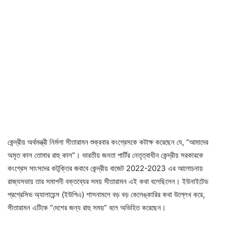
কেন্দ্রীয় অর্থমন্ত্রী নির্মলা সীতারামন শুক্রবার কংগ্রেসকে কটাক্ষ করেছেন যে, “আমাদের
অমৃত কাল তোমার রাহু কাল”। ভারতীয় জনতা পার্টির নেতৃত্বাধীন কেন্দ্রীয় সরকারকে
কংগ্রেস সাংসদের কটূক্তির জবাবে কেন্দ্রীয় বাজেট 2022-2023 এর আলোচনায়
রাজ্যসভায় তার সমাপনী বক্তব্যের সময় সীতারামন এই কথা বলেছিলেন। ইউনাইটেড
প্রগ্রেসিভ অ্যালায়েন্স (ইউপিএ) শাসনামলে বড় বড় কেলেঙ্কারির কথা উল্লেখ করে,
সীতারামন এটিকে “দেশের জন্য রাহু সময়” বলে অভিহিত করেছেন।