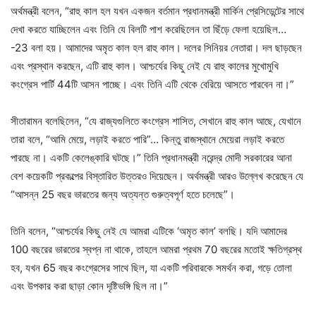
অর্থমন্ত্রী বলেন, “রাহু কাল হল যখন একজন বর্তমান প্রধানমন্ত্রী মার্কিন প্রেসিডেন্টের সাথে
দেখা করতে যাচ্ছিলেন এবং তিনি যে বিলটি পাশ করেছিলেন তা ছিঁড়ে ফেলা হয়েছিল…
-23 বলা হয়। আমাদের অমৃত কাল হল রাহু কাল। দলের সিনিয়র নেতারা। দল ছাড়ছেন
এবং প্রস্থান করছেন, এটি রাহু কাল। আশ্চর্যের কিছু নেই যে রাহু কালের মুখোমুখি
কংগ্রেস পার্টি 44টি আসন পাচ্ছে। এবং তিনি এটি থেকে বেরিয়ে আসতে পারবেন না।”
সীতারামন বলেছিলেন, “যে রাজ্যগুলিতে কংগ্রেস শাসিত, সেখানে রাহু কাল আছে, যেখানে
তারা বলে, “আমি মেয়ে, লড়াই করতে পারি”… কিন্তু রাজস্থানে মেয়েরা লড়াই করতে
পারছে না। একটি কেলেঙ্কারি ঘটছে।” তিনি প্রধানমন্ত্রী নরেন্দ্র মোদী সরকারের আনা
বেশ কয়েকটি প্রকল্পের বিস্তারিত উত্তরও দিয়েছেন। অর্থমন্ত্রী আরও উল্লেখ করেছেন যে
“আসন্ন 25 বছর ভারতের জন্য অত্যন্ত গুরুত্বপূর্ণ হতে চলেছে”।
তিনি বলেন, “আশ্চর্যের কিছু নেই যে আমরা এটিকে ‘অমৃত কাল’ বলছি। যদি আমাদের
100 বছরের ভারতের স্বপ্ন না থাকে, তাহলে আমরা প্রথম 70 বছরের মতোই ক্ষতিগ্রস্থ
হব, যখন 65 বছর কংগ্রেসের সাথে ছিল, যা একটি পরিবারকে সমর্থন করা, গড়ে তোলা
এবং উপকার করা ছাড়া কোন দৃষ্টিভঙ্গি ছিল না।”