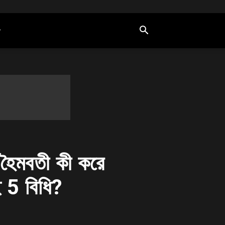
 হৈমবতী কী করে
 5 বিধি?