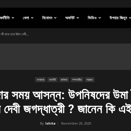
অর্থনীতি
খেলা
বিনোদন
অফবিট
ভিডিও
উপহার জিতুন
 কী করে হয়ে উঠল দেবী...
অন্যান্য
অফবিট
ধর্মকথা
সম্পাদকীয়
প্রচ্ছদ
জোর সময় আসন্ন: উপনিষদের উমা
 দেবী জগদ্ধাত্রী ? জানেন কি এই
By
Ishita
-
November 20, 2020