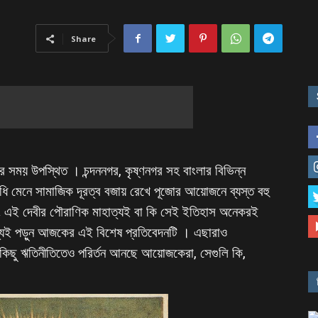
Share
োর সময় উপস্থিত । চন্দননগর, কৃষ্ণনগর সহ বাংলার বিভিন্ন
যবিধি মেনে সামাজিক দূরত্ব বজায় রেখে পূজোর আয়োজনে ব্যস্ত বহু
বং এই দেবীর পৌরাণিক মাহাত্যই বা কি সেই ইতিহাস অনেকরই
্যই পড়ুন আজকের এই বিশেষ প্রতিবেদনটি । এছারাও
ছু ঋতিনীতিতেও পরির্তন আনছে আয়োজকেরা, সেগুলি কি,