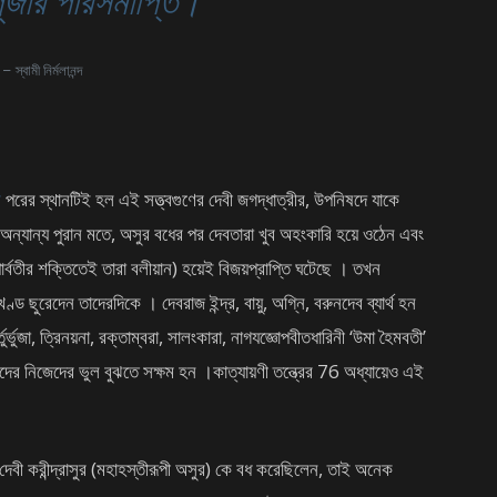
 পূজার পরিসমাপ্তি।
– স্বামী নির্মলানন্দ
র
পরের স্থানটিই হল এই সত্ত্বগুণের দেবী জগদ্ধাত্রীর, উপনিষদে যাকে
ও অন্যান্য পুরান মতে, অসুর বধের পর দেবতারা খুব অহংকারি হয়ে ওঠেন এবং
পার্বতীর শক্তিতেই তারা বলীয়ান) হয়েই বিজয়প্রাপ্তি ঘটেছে । তখন
ড ছুরেদেন তাদেরদিকে । দেবরাজ ইন্দ্র, বায়ু, অগ্নি, বরুনদেব ব্যার্থ হন
ুর্ভুজা, ত্রিনয়না, রক্তাম্বরা, সালংকারা, নাগযজ্ঞোপবীতধারিনী ‘উমা হৈমবতী’
তাদের নিজেদের ভুল বুঝতে সক্ষম হন ।কাত্যায়ণী তন্ত্রের 76 অধ্যায়েও এই
েবী করীন্দ্রাসুর (মহাহস্তীরূপী অসুর) কে বধ করেছিলেন, তাই অনেক