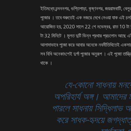
ইতিমধ্যে চন্দননগর, গুপ্তিপাড়া, কৃষ্ণনগর, জয়রামবাটি, বেল
পূজোর । তবে শুরুতেই এক নজরে দেখে নেওয়া যাক এই চলতি
আয়োজিত হয়, 2020 সালে 22 শে নভেম্বর, রাত 10 টা 51
টা 32 মিনিটে । মূলত দুটি ভিন্ন প্রথার প্রচলোন আছে এই 
আলাদাভাবে পূজো করে আবার অনেকে নবমীতিথিতেই একসাথে স
সব বিধি অনেকাংশেই দুর্গা পূজোর অনুরূপ । এই পূজো তান্ত
থাকে ।
যে-কোনো সাধনায় মন
অপরিহার্য অঙ্গ। আমাদের
পারলে সাধনায় সিদ্ধিলাভ
করে সাধক-হৃদয়ে জগদ্ধাত্র