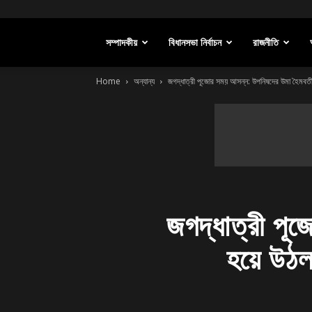
সম্পাদকীয়
বিধানসভা নির্বাচন
রাজনীতি
Home
অন্যান্য
জগদ্ধাত্রী পূজোর সময় আসন্ন: উপনিষদের উমা হৈমবতী
জগদ্ধাত্রী পূ
হয়ে উঠল