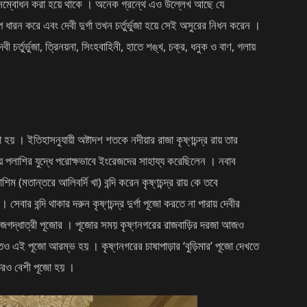
মেও সম্বোধন করা হয়ে থাকে । অনেক গ্রন্থে এও উল্লেখ আছে যে
ূপ ধারন করে এবং দেবী দুর্গা তখন চর্তুর্ভুজা হয়ে সেই অসুরের নিধন করেন ।
 চর্তুর্ভুজা, ত্রিনয়না, সিংহবাহিনী, হাতে শঙ্খ, চক্র, ধনুক ও বাণ, গলায়
া হয় । ইতিহাসনুযায়ী অষ্টাদশ শতকে নদীয়ার রাজা কৃষ্ণচন্দ্র রায় তার
য় পলাশির যুদ্ধে পরোক্ষভাবে ইংরেজদের সাহায্য করেছিলেন । নবাব
ম (মতান্তরে আলিবর্দি খা) বন্দি করেন কৃষ্ণচন্দ্র রায় কে তবে
 সেবার বন্দি থাকার দরুন কৃষ্ণচন্দ্র দুর্গা পূজো করতে না পারায় দেবীর
েন জগদ্ধাত্রী পূজোর । পূজোর সময় কৃষ্ণনগরের রাজবাড়ির দরজা আজও
 এই পূজো আরম্ভ হয় । কৃষ্ণনগরের চাষাপাড়ার ‘বুড়িমার’ পূজো দেখতে
শতরও বেশী পূজো হয় ।