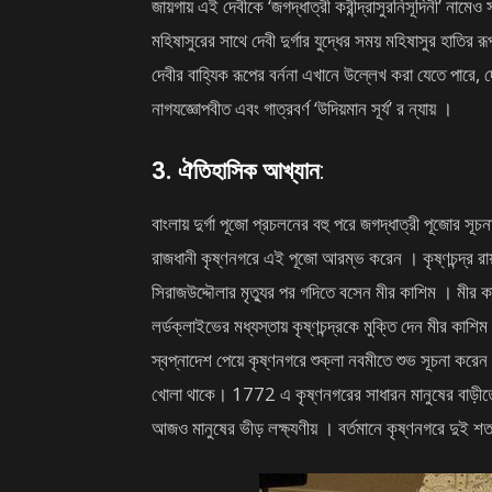
জায়গায় এই দেবীকে ‘জগদ্ধাত্রী করীন্দ্রাসুরনিসূদিনী’ না
মহিষাসুরের সাথে দেবী দুর্গার যুদ্ধের সময় মহিষাসুর হাতির র
দেবীর বাহ্যিক রূপের বর্ননা এখানে উল্লেখ করা যেতে পারে, দেবী
নাগযজ্ঞোপবীত এবং গাত্রবর্ণ ‘উদিয়মান সূর্য’ র ন্যায় ।
3. ঐতিহাসিক আখ্যান
:
বাংলায় দুর্গা পূজো প্রচলনের বহু পরে জগদ্ধাত্রী পূজোর সূচন
রাজধানী কৃষ্ণনগরে এই পূজো
আরম্ভ করেন । কৃষ্ণচন্দ্র রা
সিরাজউদ্দৌলার মৃত্যুর পর গদিতে বসেন মীর কাশিম । মীর কাশি
লর্ডক্লাইভের মধ্যস্তায় কৃষ্ণচন্দ্রকে মুক্তি দেন মীর কাশিম ।
স্বপ্নাদেশ পেয়ে কৃষ্ণনগরে শুক্লা নবমীতে শুভ সূচনা কর
খোলা থাকে। 1772 এ কৃষ্ণনগরের সাধারন মানুষের বাড়ীতেও
আজও মানুষের ভীড় লক্ষ্যণীয় । বর্তমানে কৃষ্ণনগরে দুই 