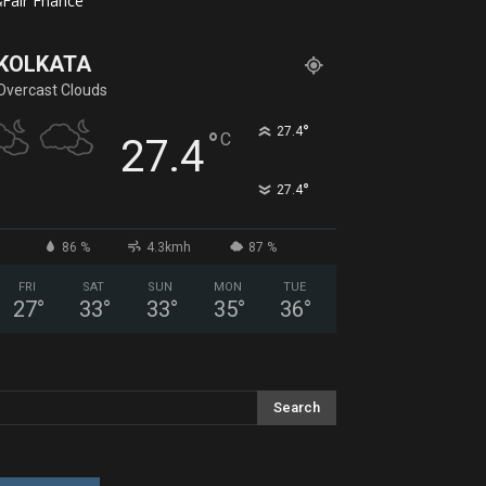
KOLKATA
Overcast Clouds
°
27.4
°
C
27.4
°
27.4
86 %
4.3kmh
87 %
FRI
SAT
SUN
MON
TUE
27
°
33
°
33
°
35
°
36
°