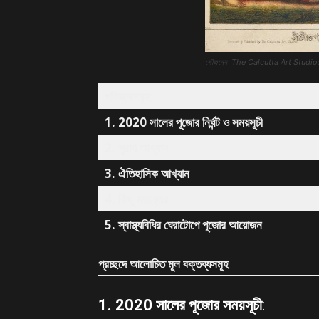
সৌজন্যে The Calcutta Art Studi
পরিচ্ছদসমূহ
:
1.
2020 সালের পূজোর নির্ঘন্ট ও সময়সূচী
2. পুরাণ আখ্যান
3. ঐতিহাসিক আখ্যান
4. কিছু মতান্তর
5.
স্বাস্থ্যবিধির ঘেরাটোপে পূজোর আয়োজন
প্রচ্ছদে আলোচিত মূল বক্তব্যসমূহ
1.
2020 সালের পূজোর সময়সূচী
: