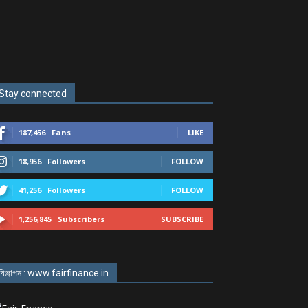
Stay connected
187,456
Fans
LIKE
18,956
Followers
FOLLOW
41,256
Followers
FOLLOW
1,256,845
Subscribers
SUBSCRIBE
বিঞ্জাপন : www.fairfinance.in