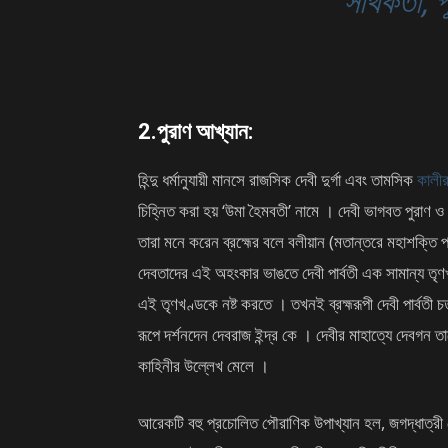
সার্থকতা,
2.পুরাণ আখ্যান:
হিন্দু ধর্মানুযায়ী মানসে রাজসিক দেবী দুর্গা এবং তামসিক
কালী
চিহ্নিত করা হয় ‘উমা হৈমবতী’ নামে । দেবী ভাগবত পুরাণ 
তারা মনে করেন ব্রহ্মের বলে বলীয়ান (মতান্তরে মহাশক্তি 
দেবতাদের এই অহংকার ভাঙতে দেবী পার্বতী এক সামান্য তৃণখণ্
এই তৃণখণ্ডকে নষ্ট করতে । তখনই ব্রহ্মরূপী দেবী পার্বতী চর্ত
রূপে দর্শনদেন দেবরাজ ইন্দ্র কে । দেবীর মাহাত্যে দেবগন 
কাহিনীর উল্লেখ মেলে ।
আরেকটি বহু প্রচোলিত পৌরাণিক উপাখ্যান হল, জগদ্ধাত্রী দ