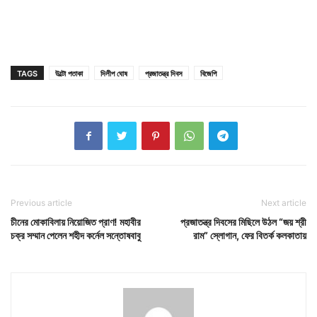
TAGS
উল্টো পতাকা
দিলীপ ঘোষ
প্রজাতন্ত্র দিবস
বিজেপি
Previous article
Next article
চীনের মোকাবিলায় নিয়োজিত প্রাণ! মহাবীর
প্রজাতন্ত্র দিবসের মিছিলে উঠল “জয় শ্রী
চক্র সম্মান পেলেন শহীদ কর্নেল সন্তোষবাবু
রাম” স্লোগান, ফের বিতর্ক কলকাতায়