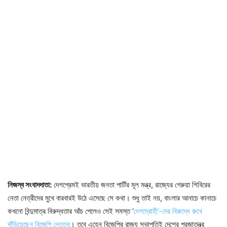
নিজস্ব সংবাদদাতা:
দেশপ্রেমই ভারতীয় জনতা পার্টির মূল মন্ত্র, রাজ্যের গেরুয়া শিবিরের
নেতা নেত্রীদের মুখে বারবারই উঠে এসেছে সে কথা। শুধু তাই নয়, বাংলার আনাচে কানাচে
কখনো বিন্দুমাত্র বিরুদ্ধতার আঁচ পেলেও সেই সমস্ত ‘
দেশদ্রোহী’-দের বিরুদ্ধে রুখে
দাঁড়িয়েছেন বিজেপি নেতৃত্ব
। তবে এহেন বিজেপির রাজ্য সভাপতিই দেশের প্রজাতন্ত্র