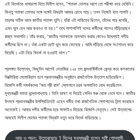
এই বিতর্ককে ধামাচাপা দিতে দিলীপ বলেন, “পতাকা তোলার আগে তো পরীক্ষা করে দেখিনি।
কিন্তু পতাকা তোলার সঙ্গে সঙ্গেই বিষয়টা আমার চোখে পড়ে। তখন নিজেই হাত লাগাই।
তারপর সঠিক ভাবে জাতীয় পতাকা তুলি। যাঁরা ওই দায়িত্বে ছিলেন, তাঁদের পরে বলেছি,
এমন ভুল যেন আর কখনও না হয়।” তবে পাশাপাশিই দলের কর্মীদের পাশেও দাঁড়িয়েছেন
রাজ্য সভাপতি। তাঁর কথায়, “জাতীয় পতাকাকে অসম্মান করার কোনও উদ্দেশ্যই দলীয়
কর্মীদের ছিল না। ওঁরা একটা ছোট ভুল করে ফেলেছে। আমি দাঁড়িয়ে থেকে সংশোধন করে
দিয়েছি। এটা নিয়ে বিতর্ক না হওয়াই ভাল।”
প্রসঙ্গত উল্লেখ্য, কিছুদিন আগেই নেতাজির ১২৫ তম জন্মবার্ষিকীকে কেন্দ্র করে কলকাতার
ভিক্টোরিয়া মেমোরিয়াল হলে প্রধানমন্ত্রীর অনুষ্ঠানে রাজনৈতিক উত্তাপ ছড়িয়েছিল।
বিজেপি কর্মী সমর্থকদের “জয় শ্রী রাম” স্লোগানে চরম অপমানিত বোধ করেছিলেন
মুখ্যমন্ত্রী মমতা বন্দ্যোপাধ্যায়। তিনি ভাষণ না দিয়েই সেদিন মঞ্চ থেকে নেমে যান। জাতীয়
উৎসবে প্রধানমন্ত্রীর উপস্থিতিতেই এহেন ধর্মীয় তথা রাজনৈতিক স্লোগানের নিন্দা করেছেন
অনেকেই। আবার দলীয় কর্মীদের হয়ে সাফাইও দিয়েছে বিজেপি নেতৃত্ব। সেই উত্তাপের
আবহেই দিলীপ ঘোষের পতাকা বিভ্রাট নতুন করে বিতর্ক বাড়িয়েছে।
আর ও পড়ুন: উত্তরাখন্ডে 1 দিনের মুখ্যমন্ত্রী হলেন সৃষ্টি গোস্বামী,