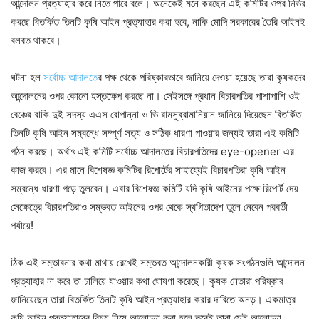
আন্দোলন প্রত্যাহার করে নিতে পারে বলে। অনেকেই মনে করছেন এই কমিটির ওপর নির্ভর
করছে বিতর্কিত তিনটি কৃষি আইন প্রত্যাহার করা হবে, নাকি মোদি সরকারের তৈরি আইন‌ই
বলবত থাকবে।
ঘটনা হল
সর্বোচ্চ আদালতে
র পক্ষ থেকে পরিষ্কারভাবে জানিয়ে দেওয়া হয়েছে তারা কৃষকদের
আন্দোলনের ওপর কোনো হস্তক্ষেপ করছে না। সেইসঙ্গে প্রধান বিচারপতির পাশাপাশি ওই
বেঞ্চের বাকি দুই সদস্য এএস বোপান্না ও ভি রামসুব্রামানিয়ান জানিয়ে দিয়েছেন বিতর্কিত
তিনটি কৃষি আইন সম্বন্ধে সম্পূর্ণ সত্য ও সঠিক ধারণা পাওয়ার জন্য‌ই তারা এই কমিটি
গঠন করছে। অর্থাৎ এই কমিটি সর্বোচ্চ আদালতের বিচারপতিদের eye-opener এর
কাজ করবে। এর মানে বিশেষজ্ঞ কমিটির রিপোর্টের সাহায্যেই বিচারপতিরা কৃষি আইন
সম্বন্ধে ধারণা গড়ে তুলবেন। এবার বিশেষজ্ঞ কমিটি যদি কৃষি আইনের পক্ষে রিপোর্ট দেয়
সেক্ষেত্রে বিচারপতিরাও সম্ভবত আইনের ওপর থেকে স্থগিতাদেশ তুলে নেবেন পরবর্তী
পর্যায়ে!
ঠিক এই সম্ভাবনার কথা মাথায় রেখেই সম্ভবত আন্দোলনকারী কৃষক সংগঠনগুলি আন্দোলন
প্রত্যাহার না করে তা চালিয়ে যাওয়ার কথা ঘোষণা করেছে। কৃষক নেতারা পরিষ্কার
জানিয়েছেন তারা বিতর্কিত তিনটি কৃষি আইন প্রত্যাহার করার দাবিতে অনড়। একমাত্র
কৃষি আইন প্রত্যাহারের বিষয় নিয়ে আলোচনা করা হলে তবেই তারা সেই আলোচনা