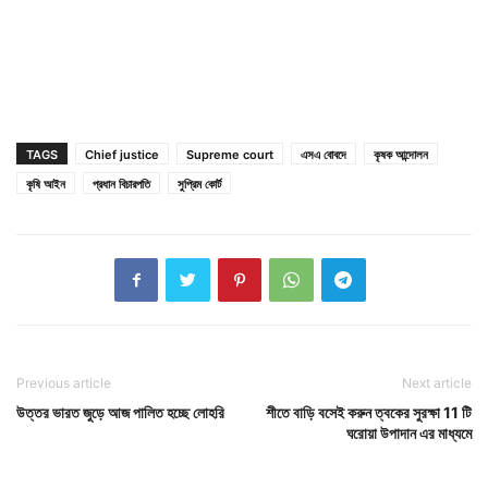
TAGS
Chief justice
Supreme court
এস‌এ বোবদে
কৃষক আন্দোলন
কৃষি আইন
প্রধান বিচারপতি
সুপ্রিম কোর্ট
Previous article
Next article
উত্তর ভারত জুড়ে আজ পালিত হচ্ছে লোহরি
শীতে বাড়ি বসেই করুন ত্বকের সুরক্ষা 11 টি
ঘরোয়া উপাদান এর মাধ্যমে