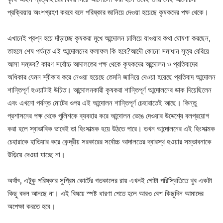
প্রক্রিয়ায় অংশগ্রহণ করবে বলে পরিষ্কার জানিয়ে দেওয়া হয়েছে কৃষকদের পক্ষ থেকে।
এখানেই প্রশ্ন হয়ে দাঁড়াচ্ছে কৃষকরা মুখে আন্দোলন চালিয়ে যাওয়ার কথা ঘোষণা করছেন,
তাহলে শেষ পর্যন্ত এই আন্দোলনের ফলাফল কি হবে?আদৌ কোনো সমাধান সূত্র বেরিয়ে
আসা সম্ভব? কারণ সর্বোচ্চ আদালতের পক্ষ থেকে কৃষকদের আন্দোলন ও প্রতিবাদের
অধিকার যেমন স্বীকার করে নেওয়া হয়েছে তেমনি জানিয়ে দেওয়া হয়েছে প্রতিবাদ আন্দোলন
শান্তিপূর্ণ হওয়াটাই উচিত। আন্দোলনকারী কৃষকরা শান্তিপূর্ণ আন্দোলনের ডাক দিয়েছিলেন
এবং এখনো পর্যন্ত মোটের ওপর এই আন্দোলন শান্তিপূর্ণ চেহারাতেই আছে। কিন্তু
প্রশাসনের পক্ষ থেকে পুলিশকে ব্যবহার করে আন্দোলন ভেঙে দেওয়ার উদ্দেশ্যে বলপ্রয়োগ
করা হলে স্বাভাবিক ভাবেই তা হিংসাত্মক হয়ে উঠতে পারে। তখন আন্দোলনের এই হিংসাত্মক
চেহারাকে হাতিয়ার করে কেন্দ্রীয় সরকারের সর্বোচ্চ আদালতের দ্বারস্থ হওয়ার সম্ভাবনাকে
উড়িয়ে দেওয়া যাচ্ছে না।
অর্থাৎ, এটুকু পরিষ্কার সুপ্রিম কোর্টের গতকালের রায় এখনই গোটা পরিস্থিতিতে খুব একটা
কিছু বদল আনছে না। এই বিষয়ে স্পষ্ট ধারণা পেতে হলে আরও বেশ কিছুদিন আমাদের
অপেক্ষা করতে হবে।