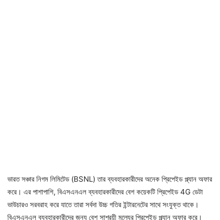
ভারত সঞ্চার নিগম লিমিটেড (BSNL) তার ব্যবহারকারীদের অনেক প্রিপেইড প্ল্যান অফার
করে। এর পাশাপাশি, বিএসএনএল ব্যবহারকারীদের বেশ কয়েকটি প্রিপেইড 4G ডেটা
ভাউচারও সরবরাহ করে যাতে তারা সর্বদা উচ্চ গতির ইন্টারনেটের সাথে সংযুক্ত থাকে।
বিএসএনএল ব্যবহারকারীদের জন্য বেশ সাশ্রয়ী মূল্যের প্রিপেইড প্ল্যান অফার করে।