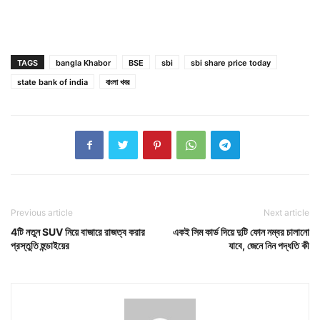
TAGS
bangla Khabor
BSE
sbi
sbi share price today
state bank of india
বাংলা খবর
Previous article
Next article
4টি নতুন SUV নিয়ে বাজারে রাজত্ব করার
একই সিম কার্ড দিয়ে দুটি ফোন নম্বর চালানো
প্রস্তুতি হুন্ডাইয়ের
যাবে, জেনে নিন পদ্ধতি কী