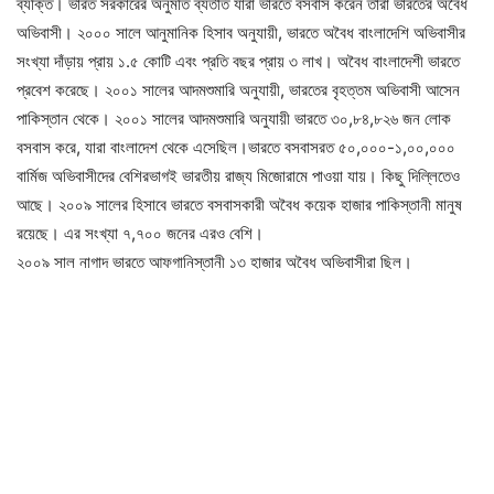
ব্যক্তি। ভারত সরকারের অনুমতি ব্যতীত যারা ভারতে বসবাস করেন তারা ভারতের অবৈধ
অভিবাসী। ২০০০ সালে আনুমানিক হিসাব অনুযায়ী, ভারতে অবৈধ বাংলাদেশি অভিবাসীর
সংখ্যা দাঁড়ায় প্রায় ১.৫ কোটি এবং প্রতি বছর প্রায় ৩ লাখ। অবৈধ বাংলাদেশী ভারতে
প্রবেশ করেছে। ২০০১ সালের আদমশুমারি অনুযায়ী, ভারতের বৃহত্তম অভিবাসী আসেন
পাকিস্তান থেকে। ২০০১ সালের আদমশুমারি অনুযায়ী ভারতে ৩০,৮৪,৮২৬ জন লোক
বসবাস করে, যারা বাংলাদেশ থেকে এসেছিল।ভারতে বসবাসরত ৫০,০০০-১,০০,০০০
বার্মিজ অভিবাসীদের বেশিরভাগই ভারতীয় রাজ্য মিজোরামে পাওয়া যায়। কিছু দিল্লিতেও
আছে। ২০০৯ সালের হিসাবে ভারতে বসবাসকারী অবৈধ কয়েক হাজার পাকিস্তানী মানুষ
রয়েছে। এর সংখ্যা ৭,৭০০ জনের এরও বেশি।
২০০৯ সাল নাগাদ ভারতে আফগানিস্তানী ১৩ হাজার অবৈধ অভিবাসীরা ছিল।