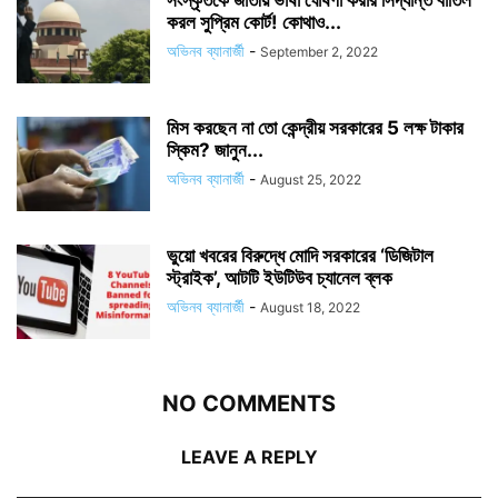
সংস্কৃতকে জাতীয় ভাষা ঘোষণা করার সিদ্ধান্ত বাতিল
করল সুপ্রিম কোর্ট! কোথাও...
অভিনব ব্যানার্জী
-
September 2, 2022
মিস করছেন না তো কেন্দ্রীয় সরকারের 5 লক্ষ টাকার
স্কিম? জানুন...
অভিনব ব্যানার্জী
-
August 25, 2022
ভুয়ো খবরের বিরুদ্ধে মোদি সরকারের ‘ডিজিটাল
স্ট্রাইক’, আটটি ইউটিউব চ্যানেল ব্লক
অভিনব ব্যানার্জী
-
August 18, 2022
NO COMMENTS
LEAVE A REPLY