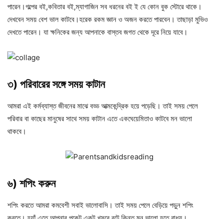
পারেন।গল্পের বই,কবিতার বই,ম্যাগাজিন সব ধরনের বই ই যে কোন বুক স্টোরে থাকে।
দেখবেন সময় বেশ ভাল কাটবে।হরেক রকম জ্ঞান ও অজন করতে পারবেন। তাছাড়া মুভিও
দেখতে পারেন। যা ক্ষনিকের জন্য আপনাকে বাস্তব জগত থেকে দূরে নিয়ে যাবে।
৩) পরিবারের সঙ্গে সময় কাটান
আমরা এই কর্মব্যাস্ত জীবনের মাঝে বড্ড আত্মকেন্দ্রিক হয়ে পড়েছি। তাই সময় পেলে
পরিবার বা কাছের মানুষের সাথে সময় কাটান এতে একঘেয়েমিতাও কাটবে মন ভালো
থাকবে।
৬)
শপিং করুন
শপিং করতে আমরা কমবেশী সবাই ভালোবাসি। তাই সময় পেলে বেড়িয়ে পড়ুন শপিং
করতে। হ্যাঁ এতে আপনার পকেট একটু খসবে বটে কিন্তু মন ভালো হতে বাধ্য।