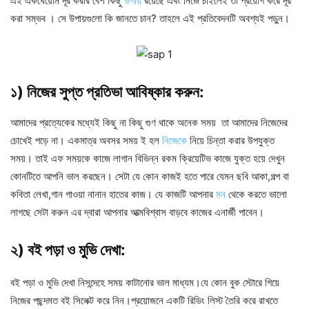
এই একঘেয়েমি দূর করার বেশ কিছু
উপায়
রয়েছে এবং নিজে চাইলেই তা প্রয়োগ করে দূর
করা সম্ভব । সে উপায়গুলো কি জানতে চান? তাহলে এই প্রতিবেদনটি অবশ্যই পড়ুন।
১) নিজের সুপ্ত প্রতিভা আবিষ্কার করুন:
আমাদের প্রত্যেকের মধ্যেই কিছু না কিছু গুণ থাকে অনেক সময় তা আমাদের নিজেদের
চোখেই পড়ে না। একমাত্র অবসর সময় ই হল
নিজেকে
নিয়ে চিন্তা করার উপযুক্ত
সময়। তাই এফ সময়কে কাজে লাগান বিভিন্ন রকম ক্রিয়েটিভ কাজে যুক্ত হয়ে দেখুন
কোনটিতে আপনি ভাল করছেন। সেটা যে কোন কাজই হতে পারে যেমন ছবি আকা,গল্প বা
কবিতা লেখা,গান গাওয়া নানান হাতের কাজ। যে কাজটি আপনার
মন
থেকে করতে ভালো
লাগছে সেটা করুন এর দ্বারা আপনার আত্মবিশ্বাস বাড়বে কাজের এনার্জী পাবেন।
২)
বই পড়া ও মুভি দেখা:
বই পড়া ও মুভি দেখা নিসন্দেহে সময় কাটানোর ভাল মাধ্যম।যে কোন বুক স্টোরে গিয়ে
নিজের পছন্দমত বই সিলেক্ট করে নিন।প্রয়োজনে একটি রিডিং লিস্ট তৈরি করে রাখতে