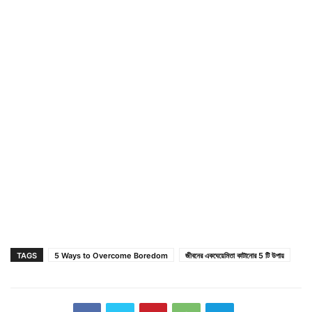
TAGS
5 Ways to Overcome Boredom
জীবনের একঘেয়েমিতা কাটানোর 5 টি উপায়