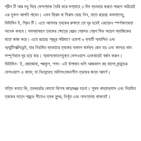
গ্রীন টি আর মধু দিয়ে ফেসপ্যাক তৈরি করে সপ্তাহে ৩ দিন ব্যবহার করতে পারলে অচিরেই
এর সুফল আপনি পাবেন। এমন ক্রিম বা সিরাম বেছে নিন, যাতে রয়েছে কমলালেবু,
ভিটামিন ই, গ্রিন টি। এতে আপনার ত্বকের রুক্ষতা তো দূর হবেই এছাড়াও স্পর্শকাতরতা
অনেক কমবে। সমস্যাবহুল ত্বকের ক্ষেত্রে কোল্ড প্রেসড গ্রেপ সিড অয়েল ম্যাজিকের
মতো কাজ করে। এতে রয়েছে প্রচুর পরিমাণে ওমেগা ৬ ফ্যাটি অ্যাসিড এবং
অ্যান্টিঅক্সিডেন্ট, যার নিয়মিত ব্যবহারে ত্বকের অকাল বার্ধক্য রোধ হয় এবং কালচে ভাব
সম্পূর্ণভাবে দূর হয়ে যায়। অ্যালকোহলযুক্ত ফেসওয়াশ একেবারেই বর্জন করুন।
ভিটামিন- ই, জোজোবা, পদ্মফুল, শসা- এই উপাদান গুলি আজকাল বহু ভালো ব্র্যান্ডের
ফেসওয়াশ এ থাকে; যা নিঃসন্দেহে অতিসংবেদনশীল ত্বকের জন্য আদর্শ।
সত্যি বলতে কি, ত্বকচর্চার কোনো বিশেষ জাদুমন্ত্র হয়না। সুষম খাদ্যাভ্যাস এবং নিয়মিত
ত্বকের যত্নে প্রচন্ড শীতেও ত্বক সুন্দর, নিখুঁত এবং লাবণ্যময় থাকবেই।