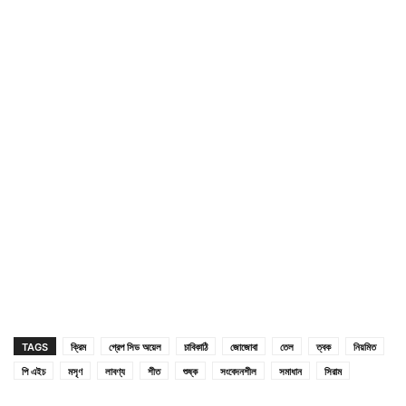
TAGS
ক্রিম
গ্রেপ সিড অয়েল
চাবিকাঠি
জোজোবা
তেল
ত্বক
নিয়মিত
পি এইচ
মসৃণ
লাবণ্য
শীত
শুষ্ক
সংবেদনশীল
সমাধান
সিরাম