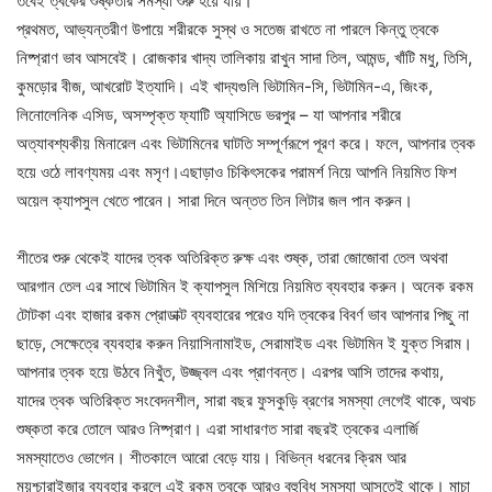
তবেই ত্বকের শুষ্কতার সমস্যা শুরু হয়ে যায়।
প্রথমত, আভ্যন্তরীণ উপায়ে শরীরকে সুস্থ ও সতেজ রাখতে না পারলে কিন্তু ত্বকে
নিষ্প্রাণ ভাব আসবেই। রোজকার খাদ্য তালিকায় রাখুন সাদা তিল, আমন্ড, খাঁটি মধু, তিসি,
কুমড়োর বীজ, আখরোট ইত্যাদি। এই খাদ্যগুলি ভিটামিন-সি, ভিটামিন-এ, জিংক,
লিনোলেনিক এসিড, অসম্পৃক্ত ফ্যাটি অ্যাসিডে ভরপুর – যা আপনার শরীরে
অত্যাবশ্যকীয় মিনারেল এবং ভিটামিনের ঘাটতি সম্পূর্ণরূপে পূরণ করে। ফলে, আপনার ত্বক
হয়ে ওঠে লাবণ্যময় এবং মসৃণ।এছাড়াও চিকিৎসকের পরামর্শ নিয়ে আপনি নিয়মিত ফিশ
অয়েল ক্যাপসুল খেতে পারেন। সারা দিনে অন্তত তিন লিটার জল পান করুন।
শীতের শুরু থেকেই যাদের ত্বক অতিরিক্ত রুক্ষ এবং শুষ্ক, তারা জোজোবা তেল অথবা
আরগান তেল এর সাথে ভিটামিন ই ক্যাপসুল মিশিয়ে নিয়মিত ব্যবহার করুন। অনেক রকম
টোটকা এবং হাজার রকম প্রোডাক্ট ব্যবহারের পরেও যদি ত্বকের বিবর্ণ ভাব আপনার পিছু না
ছাড়ে, সেক্ষেত্রে ব্যবহার করুন নিয়াসিনামাইড, সেরামাইড এবং ভিটামিন ই যুক্ত সিরাম।
আপনার ত্বক হয়ে উঠবে নিখুঁত, উজ্জ্বল এবং প্রাণবন্ত। এরপর আসি তাদের কথায়,
যাদের ত্বক অতিরিক্ত সংবেদনশীল, সারা বছর ফুসকুড়ি ব্রণের সমস্যা লেগেই থাকে, অথচ
শুষ্কতা করে তোলে আরও নিষ্প্রাণ। এরা সাধারণত সারা বছরই ত্বকের এলার্জি
সমস্যাতেও ভোগেন। শীতকালে আরো বেড়ে যায়। বিভিন্ন ধরনের ক্রিম আর
ময়শ্চারাইজার ব্যবহার করলে এই রকম ত্বকে আরও বহুবিধ সমস্যা আসতেই থাকে। মাচা