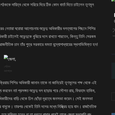
ঠককে দায়িত্ব থেকে সরিয়ে দিয়ে ঠিক কোন বার্তা দিতে চাইলেন তৃণমূল
রের নেতারা ঘরোয়া আলোচনায় শুভেন্দু অধিকারীর দলত্যাগের পিছনে শিশির
িকারী চাইলেই শুভেন্দুকে বুঝিয়ে দলে রাখতে পারতেন, কিন্তু তিনি সেরকম
ীতিক চান তাঁর পুত্র সরকারে মমতা বন্দ্যোপাধ্যায়ের স্থলাভিষিক্ত হন!
সৌমেন
মহাপাত্র
্রিয়ায় শিশির অধিকারী জানান তাকে না জানিয়েই তৃণমূলের পক্ষ থেকে এই
 করবেন না! প্রসঙ্গত শুভেন্দু দল ছাড়ার পরে সৌগত রায়, ফিরহাদ হাকিম,
়ে অধিকারীদের বাড়ি থেকে ঢিল ছোঁড়া দূরত্বে জনসভা করেন। সেই জনসভা
বাবুকে। তারপর থেকেই তিনি দলের মধ্যে নিষ্ক্রিয় হয়ে যান। রাজনৈতিক
য়ে সক্রিয় হবেন না তা বুঝতে পারার পরেই তাকে জেলা সভাপতি পদ