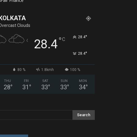
KOLKATA
Overcast Clouds
°
28.4
°
C
28.4
°
28.4
80 %
1.8kmh
100 %
THU
FRI
SAT
SUN
MON
28
°
31
°
33
°
33
°
34
°