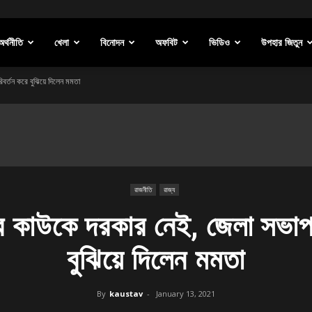
অর্থনীতি
খেলা
বিনোদন
অফবিট
ভিডিও
উপহার জিতুন
র্তন করে বুঝিয়ে দিলেন মমতা
রাজনীতি
রাজ্য
 কাউকে দরকার নেই, জেলা সভাপত
বুঝিয়ে দিলেন মমতা
By
kaustav
-
January 13, 2021