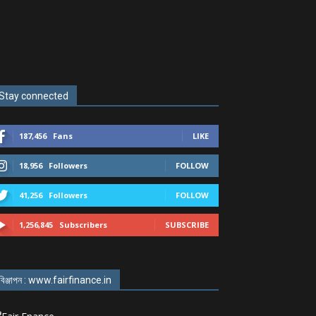
Stay connected
187,456
Fans
LIKE
18,956
Followers
FOLLOW
41,256
Followers
FOLLOW
1,256,845
Subscribers
SUBSCRIBE
বিঞ্জাপন : www.fairfinance.in