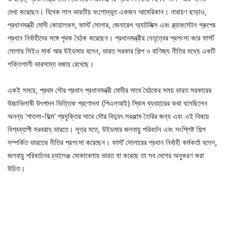
দেখা করেছেন। বিবেক লাল ভারতীয় বংশোদ্ভূত একজন আমেরিকান। নারায়ণ ছাড়াও,
প্রধানমন্ত্রী মোদী কোয়ালকম, ফার্স্ট সোলার, জেনারেল অ্যাটমিক্স এবং ব্ল্যাকস্টোন গ্রুপের
প্রধান নির্বাহীদের সঙ্গে পৃথক বৈঠক করেছেন। প্রধানমন্ত্রীর নেতৃত্বের প্রশংসা করে ফার্স্ট
সোলার সিইও মার্ক আর উইডমার বলেন, ভারত সরকার শিল্প ও বাণিজ্য নীতির মধ্যে একটি
শক্তিশালী ভারসাম্য বজায় রেখেছে।
একই সময়ে, প্রথম সৌর প্রধান প্রধানমন্ত্রী মোদীর সাথে বৈঠকের সময় ভারত সরকারের
উচ্চাভিলাষী উৎপাদন ভিত্তিক প্রণোদনা (পিএলআই) স্কিম ব্যবহারের কথা বলেছিলেন
অনন্য ‘পাতলা-ফিল্ম’ প্রযুক্তির সাথে সৌর বিদ্যুৎ সরঞ্জাম তৈরির জন্য এবং এই বিষয়ে
বিশ্বব্যাপী সরবরাহ ভারতে। সূত্র মতে, উইডমার জলবায়ু পরিবর্তন এবং সংশ্লিষ্ট শিল্প
সম্পর্কিত ভারতের নীতির প্রশংসা করেছেন। ফার্স্ট সোলারের প্রধান নির্বাহী কর্মকর্তা বলেন,
জলবায়ু পরিবর্তনের চ্যালেঞ্জ মোকাবেলায় ভারত যা করেছে তা সব দেশের অনুকরণ করা
উচিত।