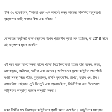
তিনি এও বলেছিলেন, “আমরা এমন এক আদর্শের জন্য আমাদের সম্মিলিত অনুসরণের
প্রত্যাশায় আছি যেখানে বিশ্ব এক পরিবার।”
সোমবারের অনুষ্ঠানটি কাজাখস্তানের বিশেষ প্রতিনিধি দ্বারা শুরু হয়েছিল, যা 2018 সালে
এই অনুষ্ঠানের সূচনা করেছিল।
এই বছর নতুন আগত সদস্য যাদের পতাকা নিয়োজিত করা হয়েছে তারা হলেন: ভারত,
আয়ারল্যান্ড, মেক্সিকো, কেনিয়া এবং নরওয়ে। জাতিসংঘের সুরক্ষা কাউন্সিল তার পাঁচটি
স্থায়ী সদস্য নিয়ে গঠিত: যুক্তরাজ্য, মার্কিন যুক্তরাষ্ট্র, রাশিয়া, ফ্রান্স এবং চীন।
এস্তোনিয়া, নাইজার, সেন্ট ভিনসেন্ট এবং গ্রেনাডাইনস, তিউনিসিয়া এবং ভিয়েতনাম
কাউন্সিলের অন্যান্য বর্তমান অস্থায়ী সদস্য।
ভারত দীর্ঘদিন ধরে নিরাপত্তা কাউন্সিলের স্থায়ী আসন চেয়েছিল। কাউন্সিলের সংস্কার