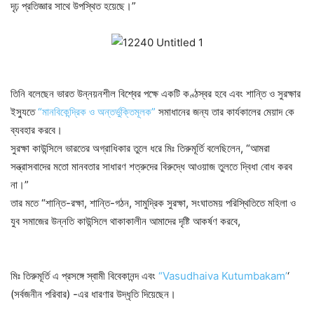
দৃঢ় প্রতিজ্ঞার সাথে উপস্থিত হয়েছে।”
তিনি বলেছেন ভারত উন্নয়নশীল বিশ্বের পক্ষে একটি কণ্ঠস্বর হবে এবং শান্তি ও সুরক্ষার
ইস্যুতে
“মানবিকেন্দ্রিক ও অন্তর্ভুক্তিমূলক”
সমাধানের জন্য তার কার্যকালের মেয়াদ কে
ব্যবহার করবে।
সুরক্ষা কাউন্সিলে ভারতের অগ্রাধিকার তুলে ধরে মিঃ তিরুমূর্তি বলেছিলেন, “আমরা
সন্ত্রাসবাদের মতো মানবতার সাধারণ শত্রুদের বিরুদ্ধে আওয়াজ তুলতে দ্বিধা বোধ করব
না।”
তার মতে “শান্তি-রক্ষা, শান্তি-গঠন, সামুদ্রিক সুরক্ষা, সংঘাতময় পরিস্থিতিতে মহিলা ও
যুব সমাজের উন্নতি কাউন্সিলে থাকাকালীন আমাদের দৃষ্টি আকর্ষণ করবে,
মিঃ তিরুমূর্তি এ প্রসঙ্গে স্বামী বিবেকানন্দ এবং
“Vasudhaiva Kutumbakam’
‘
(সর্বজনীন পরিবার) -এর ধারণার উদ্ধৃতি দিয়েছেন।