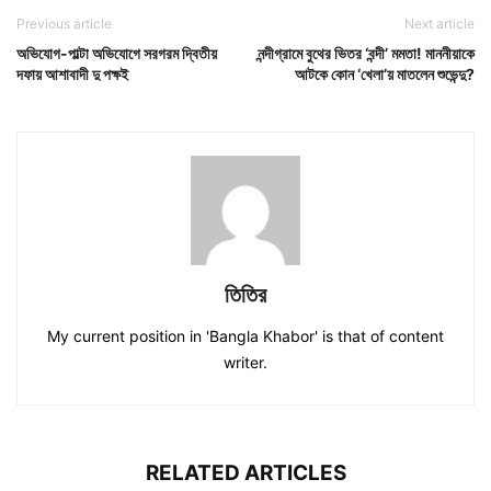
Previous article
Next article
অভিযোগ-পাল্টা অভিযোগে সরগরম দ্বিতীয়
নন্দীগ্রামে বুথের ভিতর ‘বন্দী’ মমতা! মাননীয়াকে
দফায় আশাবাদী দু পক্ষই
আটকে কোন ‘খেলা’য় মাতলেন শুভেন্দু?
তিতির
My current position in 'Bangla Khabor' is that of content
writer.
RELATED ARTICLES