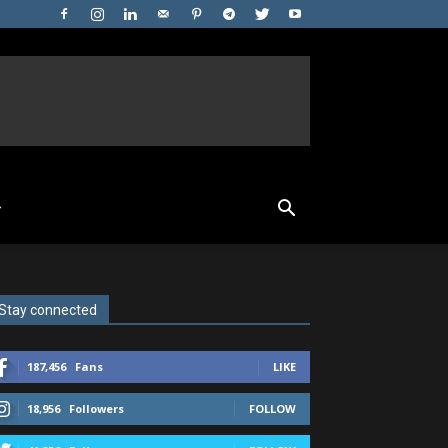
Stay connected
187,456
Fans
LIKE
18,956
Followers
FOLLOW