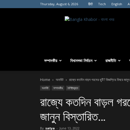
Thursday, August 6, 2026
हिंदी
Tech
English
A
বাংলা
খবর।
সম্পাদকীয়
বিধানসভা নির্বাচন
রাজনীতি
Home
অফবিট
রাজ্যে কতদিন বাড়ল গরমের ছুটি? বিজ্ঞপ্তির বিষয়ে জানু
অফবিট
সম্পাদকীয়
বৈশিষ্ট্যযুক্ত
রাজ্যে কতদিন বাড়ল গরমে
জানুন বিস্তারিত…
By
satya
-
June 13, 2022