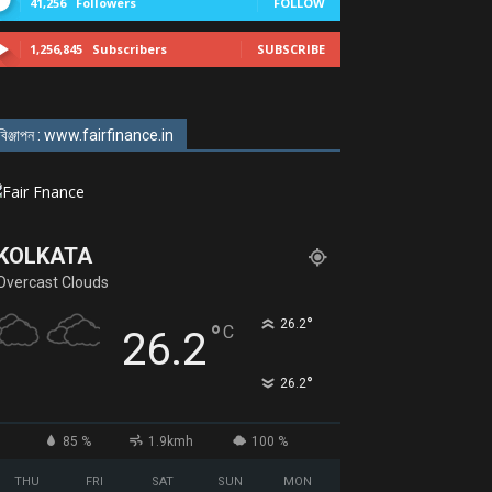
41,256
Followers
FOLLOW
1,256,845
Subscribers
SUBSCRIBE
বিঞ্জাপন : www.fairfinance.in
KOLKATA
Overcast Clouds
°
26.2
°
C
26.2
°
26.2
85 %
1.9kmh
100 %
THU
FRI
SAT
SUN
MON