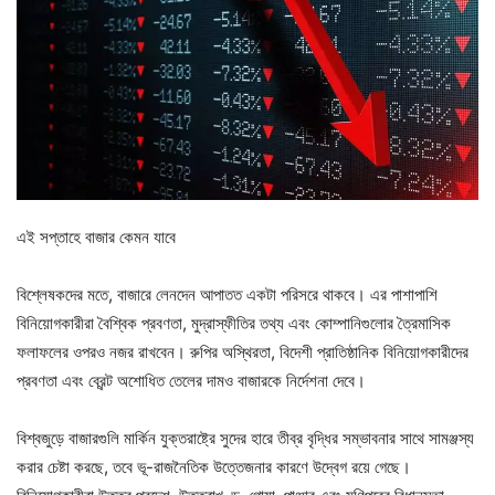
এই সপ্তাহে বাজার কেমন যাবে
বিশ্লেষকদের মতে, বাজারে লেনদেন আপাতত একটা পরিসরে থাকবে। এর পাশাপাশি
বিনিয়োগকারীরা বৈশ্বিক প্রবণতা, মুদ্রাস্ফীতির তথ্য এবং কোম্পানিগুলোর ত্রৈমাসিক
ফলাফলের ওপরও নজর রাখবেন। রুপির অস্থিরতা, বিদেশী প্রাতিষ্ঠানিক বিনিয়োগকারীদের
প্রবণতা এবং ব্রেন্ট অশোধিত তেলের দামও বাজারকে নির্দেশনা দেবে।
বিশ্বজুড়ে বাজারগুলি মার্কিন যুক্তরাষ্ট্রে সুদের হারে তীব্র বৃদ্ধির সম্ভাবনার সাথে সামঞ্জস্য
করার চেষ্টা করছে, তবে ভূ-রাজনৈতিক উত্তেজনার কারণে উদ্বেগ রয়ে গেছে।