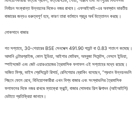
বিনিয়োগকারীরা উত্তর প্রদেশ, উত্তরাখণ্ড, গোয়া, পাঞ্জাব এবং মণিপুরের বিধানসভা
নির্বাচন সংক্রান্ত উন্নয়নের দিকেও নজর রাখবে। এফআইআই-এর অবস্থান ভারতীয়
বাজারের জন্যও গুরুত্বপূর্ণ হবে, কারণ তারা বর্তমানে প্রচুর অর্থ উত্তোলন করছে।
লোকসানে বাজার
গত সপ্তাহে, 30-শেয়ারের BSE সেনসেক্স 491.90 পয়েন্ট বা 0.83 শতাংশ কমেছে।
আদানি এন্টারপ্রাইজ, কোল ইন্ডিয়া, আইশার মোটরস, অম্বুজা সিমেন্টস, নেসলে ইন্ডিয়া,
স্পাইসজেট এবং জেট এয়ারওয়েজের ত্রৈমাসিক ফলাফল এই সপ্তাহের মধ্যে রয়েছে।
অজিত মিশ্র, ভাইস প্রেসিডেন্ট রিসার্চ, রেলিগেয়ার ব্রোকিং বলেছেন, “প্রধান উন্নয়নগুলি
পিছনে ফেলে রেখে, বিনিয়োগকারীরা এখন বিশ্ব বাজার এবং সংস্থাগুলির ত্রৈমাসিক
ফলাফলের দিকে নজর রাখবে৷ ম্যাক্রো ফ্রন্টে, বাজার সোমবার শিল্প উত্পাদন (আইআইপি)
ডেটাতে প্রতিক্রিয়া জানাবে।