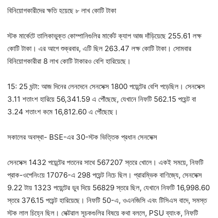
বিনিয়োগকারীদের ক্ষতি হয়েছে ৮ লাখ কোটি টাকা
স্টক মার্কেটে তালিকাভুক্ত কোম্পানিগুলির মার্কেট ক্যাপ আজ দাঁড়িয়েছে 255.61 লক্ষ
কোটি টাকা। এর আগে শুক্রবার, এটি ছিল 263.47 লক্ষ কোটি টাকা। সোমবার
বিনিয়োগকারীরা 8 লাখ কোটি টাকারও বেশি হারিয়েছে।
15: 25 ঘন্টা: আজ দিনের লেনদেনে সেনসেক্স 1800 পয়েন্টের বেশি পড়েছিল। সেনসেক্স
3.11 শতাংশ হারিয়ে 56,341.59 এ পৌঁছেছে, যেখানে নিফটি 562.15 পয়েন্ট বা
3.24 শতাংশ কমে 16,812.60 এ পৌঁছেছে।
সকালের অবস্থা- BSE-এর 30-স্টক ভিত্তিক প্রধান সেনসেক্স
সেনসেক্স 1432 পয়েন্টের পতনের সাথে 567207 স্তরে খোলে। একই সময়ে, নিফটি
প্রাক-ওপেনিংয়ে 17076-এ 298 পয়েন্ট নিচে ছিল। প্রারম্ভিক বাণিজ্যে, সেনসেক্স
9.22 টায় 1323 পয়েন্টের ডুব দিয়ে 56829 স্তরে ছিল, যেখানে নিফটি 16,998.60
স্তরে 376.15 পয়েন্ট হারিয়েছে। নিফটি 50-এ, ওএনজিসি এবং টিসিএস বাদে, সমস্ত
স্টক লাল চিহ্নে ছিল। সেক্টরাল সূচকগুলির বিষয়ে কথা বললে, PSU ব্যাংক, নিফটি