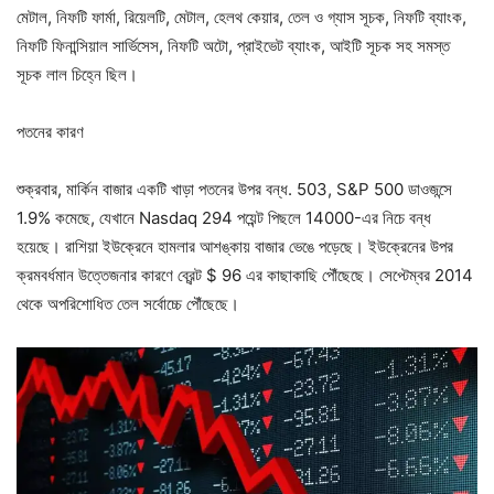
মেটাল, নিফটি ফার্মা, রিয়েলটি, মেটাল, হেলথ কেয়ার, তেল ও গ্যাস সূচক, নিফটি ব্যাংক,
নিফটি ফিনান্সিয়াল সার্ভিসেস, নিফটি অটো, প্রাইভেট ব্যাংক, আইটি সূচক সহ সমস্ত
সূচক লাল চিহ্নে ছিল।
পতনের কারণ
শুক্রবার, মার্কিন বাজার একটি খাড়া পতনের উপর বন্ধ. 503, S&P 500 ডাওজন্সে
1.9% কমেছে, যেখানে Nasdaq 294 পয়েন্ট পিছলে 14000-এর নিচে বন্ধ
হয়েছে। রাশিয়া ইউক্রেনে হামলার আশঙ্কায় বাজার ভেঙে পড়েছে। ইউক্রেনের উপর
ক্রমবর্ধমান উত্তেজনার কারণে ব্রেন্ট $ 96 এর কাছাকাছি পৌঁছেছে। সেপ্টেম্বর 2014
থেকে অপরিশোধিত তেল সর্বোচ্চে পৌঁছেছে।