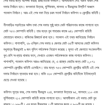
শেষ দফার জন্য অপেক্ষা করছে রাজনৈতিক দলগুলি। আগামীকাল সেই অষ্টম অর্থাৎ শেষ
দফার নির্বাচন হবে। কলকাতা উত্তর, মুর্শিদাবাদ, মালদহ ও বীরভূমের বিস্তীর্ণ অঞ্চলে
গতকাল নির্বাচন। আর এই শেষ দফা নিয়ে চরম সতর্ক নির্বাচন কমিশন ও কেন্দ্রীয় বাহিনী।
নীলবাড়ির লড়াইয়ের অষ্টম তথা শেষ দফায় সুষ্ঠু ভাবে ভোট পরিচালনার কাজে লাগানো হবে
মোট ৭৫৩ কোম্পানি বাহিনী। তার মধ্যে বুথ পাহারার কাজে ৬৪১ কোম্পানি বাহিনী
মোতায়েন থাকবে। বাকিদের রিজার্ভে রাখা হবে। গতকাল এই তথ্য জানিয়েছে নির্বাচন
কমিশন। পাশাপাশি, ২৯ এপ্রিল শেষ দফায় ৪ জেলার মোট ৩৫টি আসনের ভোটে কমিশন
শুধুমাত্র বীরভূমেই ৬ জন পুলিশ পর্যবেক্ষক নিয়োগ করেছে। মূলত ওই জেলাতে সংবেদনশীল
বুথ বেশি সংখ্যায় থাকার ফলে, সেখানে এতজন পর্যবেক্ষককে কাজ লাগাবে কমিশন।
পাশাপাশি, গতকাল কমিশন আরও জানিয়েছে যে, এ রাজ্যে ভোটের জন্য মোট ১,০৭১
কোম্পানি কেন্দ্রীয় বাহিনী এসেছিল। তার মধ্যে ৭৫৩ কোম্পানি কেন্দ্রীয় বাহিনী এই শেষ
দফার নির্বাচনে ব্যবহার করা হবে। বাকি ৩১৮ কোম্পানি কেন্দ্রীয় বাহিনীকে ইতিমধ্যেই
ছেড়ে দেওয়া হয়েছে।
কমিশন সূত্রে খবর, শেষ দফায় বীরভূমে ২২৪, কলকাতা উত্তরে ৯৫, মালদহে ১১০ এবং
মুর্শিদাবাদে ২১২ কোম্পানি বাহিনী কাজে লাগানো হবে। আগামীকাল এই দফায় মোট বুথ
থাকবে ১১,৮৬০টি। এর মধ্যে বীরভূমের ১১টি আসনের জন্য ৩,৯০৮টি বুধ রয়েছে।