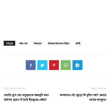
TAGS
অষ্টম দফা
নিরাপত্তা
পশ্চিমবঙ্গ বিধানসভা নির্বাচন
বাহিনী
Previous article
Next article
ভোটের মুখে ফের অনুব্রতকে নজরবন্দি করল
কলকাতার এই কেন্দ্রে কি ফুটবে পদ্ম? জেতার
কমিশন! প্ল্যান-বি তৈরি বীরভূমের কেষ্টর?
আশায় ঘাসফুলও