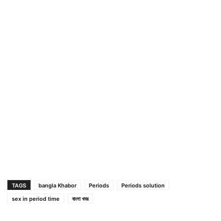
TAGS
bangla Khabor
Periods
Periods solution
sex in period time
বাংলা খবর