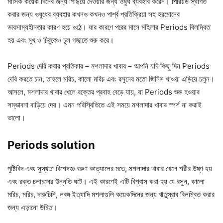
মাসিক কয়েক দিনের জন্য পিছিয়ে দেওয়ার জন্য ওষুধ ব্যবহার করেন। পিরিয়ড স্থগিত
করার জন্য ওষুধের ব্যবহার কখনও কখনও পার্শ্ব প্রতিক্রিয়া সহ হরমোনের
ভারসাম্যহীনতার কারণ হয়ে ওঠে। যার কারণে পরের মাসে মহিলার Periods বিলম্বিত
হয় এবং মুখ ও চিবুকেও চুল গজাতে শুরু করে।
Periods দেরি করার প্রতিকার – মশলাদার খাবার – আপনি যদি কিছু দিন Periods
দেরি করতে চান, তাহলে মরিচ, কালো মরিচ এবং রসুনের মতো জিনিস খাওয়া এড়িয়ে চলুন।
আসলে, মশলাদার খাবার খেলে রক্তের প্রবাহ বেড়ে যায়, যা Periods শুরু হওয়ার
সম্ভাবনা বাড়িয়ে দেয়। এমন পরিস্থিতিতে এই সময়ে মশলাদার খাবার স্পর্শ না করাই
ভালো।
Periods solution
পুষ্টিবিদ এবং সুস্থতা বিশেষজ্ঞ বরুণ কাত্যালের মতে, মশলাদার খাবার খেলে শরীর উষ্ণ হয়
এবং রক্ত ​​চলাচলের উন্নতি ঘটে। এই কারণেই এটি বিশ্বাস করা হয় যে রসুন, কালো
মরিচ, মরিচ, দারুচিনি, লবঙ্গ ইত্যাদি মশলাগুলি কয়েকদিনের জন্য ঋতুস্রাব বিলম্বিত করার
জন্য এড়ানো উচিত।