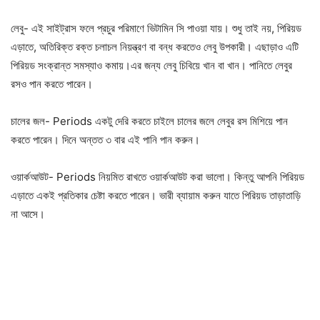
লেবু- এই সাইট্রাস ফলে প্রচুর পরিমাণে ভিটামিন সি পাওয়া যায়। শুধু তাই নয়, পিরিয়ড
এড়াতে, অতিরিক্ত রক্ত ​​চলাচল নিয়ন্ত্রণ বা বন্ধ করতেও লেবু উপকারী। এছাড়াও এটি
পিরিয়ড সংক্রান্ত সমস্যাও কমায়।এর জন্য লেবু চিবিয়ে খান বা খান। পানিতে লেবুর
রসও পান করতে পারেন।
চালের জল- Periods একটু দেরি করতে চাইলে চালের জলে লেবুর রস মিশিয়ে পান
করতে পারেন। দিনে অন্তত ৩ বার এই পানি পান করুন।
ওয়ার্কআউট- Periods নিয়মিত রাখতে ওয়ার্কআউট করা ভালো। কিন্তু আপনি পিরিয়ড
এড়াতে একই প্রতিকার চেষ্টা করতে পারেন। ভারী ব্যায়াম করুন যাতে পিরিয়ড তাড়াতাড়ি
না আসে।