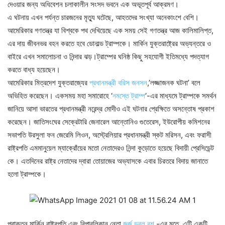
দেওয়ার জন্য অধিবেশন চলাকালীন সংসদ ভবনে এক অভূতপূর্ব আক্রমণ।
এ ঘটনায় এখন পর্যন্ত চারজনের মৃত্যু ঘটেছে, আহতদের সংখ্যা অনেকাংশে বেশি।
আমেরিকার গণতন্ত্র যা বিশ্বকে পথ দেখিয়েছে এক সময় সেই গণতন্ত্র আজ কালিমালিপ্ত,
এর দায় জীবনভর বহন করতে হবে ডোনাল্ড ট্রাম্পকে। মার্কিন যুক্তরাষ্ট্রের অভ্যন্তরে ও
বাইরে এখন সমালোচনা ও নিন্দার ঝড়।ট্রাম্পের ঘনিষ্ঠ কিছু সহযোগী ইতিমধ্যে পদত্যাগ
করতে বাধ্য হয়েছেন।
আমেরিকার মিত্রদেশ যুক্তরাজ্যের
প্রধানমন্ত্রী বরিস জনসন
,’লজ্জাজনক ঘটনা’ বলে
অভিহিত করেছেন। একসময় মহা সমারোহে ‘
নমস্তে ট্রাম্প
‘-এর মাধ্যমে ট্রাম্পকে সমর্থন
জানিয়ে আসা ভারতের প্রধানমন্ত্রী নরেন্দ্র মোদীও এই ঘটনার প্রেক্ষিতে অসন্তোষ প্রকাশ
করেছেন। জাতিসংঘের সেক্রেটারি জেনারেল আন্তোনিও গুতেরেস, ইউরোপীয় কমিশনের
সভাপতি উরসুলা ফন জেরেমি লিওন, অস্ট্রেলিয়ার প্রধানমন্ত্রী স্কট মরিসন, এবং ফরাসী
রাষ্ট্রপতি এমমানুয়েল ম্যাক্রোঁয়ের মতো নেতাদেরও নিন্দা কুড়োতে হয়েছে বিদায়ী প্রেসিডেন্ট
কে। এতদিনের রাষ্ট্র নেতাদের দ্বারা তোয়াজের অভ্যাসকে এবার চিরতরে বিদায় জানাতে
হলো ট্রাম্পকে।
প্রাক্তন মার্কিন রাষ্ট্রপতি এবং রিপাবলিকান নেতা
জর্জ ডব্লু বুশ
-এর মতে, এটি একটি