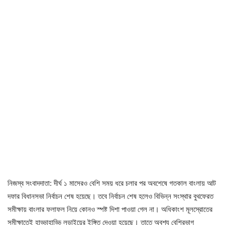
নিজস্ব সংবাদদাতা: দীর্ঘ ১ মাসেরও বেশি সময় ধরে চলার পর অবশেষে গতকাল বাংলায় আট
দফার বিধানসভা নির্বাচন শেষ হয়েছে। তবে নির্বাচন শেষ হলেও বিভিন্ন সংস্থার বুথফেরত
সমীক্ষায় বাংলার ফলাফল নিয়ে কোনও স্পষ্ট দিশা পাওয়া গেল না। অধিকাংশ মূলস্রোতের
সমীক্ষাতেই হাড্ডাহাড্ডি লড়াইয়ের ইঙ্গিত দেওয়া হয়েছে। তাতে অবশ্য বেশিরভাগ