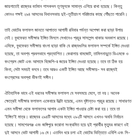
জায়গাতেই রাজ্যের বর্তমান শাসকদল তৃণমূলকে সামান্য এগিয়ে রাখা হয়েছে। কিন্তু
কোনও পক্ষই ২৯৪ আসনের বিধানসভায় দুই-তৃতীয়াংশ গরিষ্ঠতার কাছে পৌঁছতে পারেনি।
তাই ভোটের ফলাফল জানতে আপাতত আগামী রবিবার পর্যন্ত অপেক্ষা করা ছাড়া উপায়
নেই। বুথফেরত সমীক্ষার ইঙ্গিত মিললে সেখানেও প্রচুর সাসপেন্স থাকার অবকাশ রয়েছে।
এদিকে, বুথফেরত সমীক্ষায় বাংলা ছাড়া বাকি যে রাজ্যগুলির ফলাফল সম্পর্কে ইঙ্গিত দেওয়া
হয়েছে, তা অবশ্য প্রবলভাবে প্রত্যাশিত। কেরালায় বামজোট, তামিলনাড়ুতে ডিএমকে ও
কংগ্রেস জোট এবং আসামে বিজেপি-র জয়ের ইঙ্গিত দেওয়া হয়েছে। তবে তা ঠিক হয়
কিনা, সেটা সময়ই বলবে। তবে আরও একটি ইঙ্গিত আছে সমীক্ষায়- সব রাজ্যেই
কংগ্রেসের অবস্থা ভীষণই সঙ্গীন।
ঐতিহাসিক ভাবে এই ধরনের সমীক্ষার ফলাফল যে সবসময়ে মেলে, তা নয়। অনেক
ক্ষেত্রেই সমীক্ষার ফলাফল একেবারে উল্টো হয়েছে, এমন দৃষ্টান্তও প্রচুর রয়েছে। সাধারণত
এমন সমীক্ষা থেকে ফলাফলের আগাম একটা ইঙ্গিত পাওয়ার চেষ্টা করা হয়। তবে তা
‘ইঙ্গিত’ই মাত্র। রাজ্যের ২৯৪টি আসনের মধ্যে ২৯২টি আসনে এখনও অবধি নির্বাচন
হয়েছে। সামশেরগঞ্জ এবং জঙ্গিপুরে করোনা সংক্রমিত হয়ে দুই প্রার্থীর মৃত্যুর কারণে ওই
দুই আসনে ভোট আগামী ১৬ মে। এতদিন ধরে চলা এই ভোটের ভিত্তিতে এবিপি এবং সি-