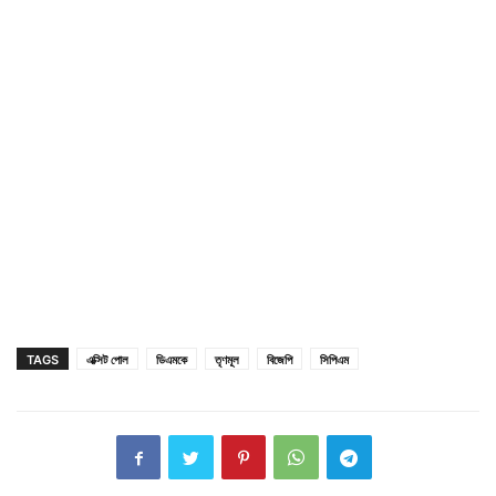
TAGS
এক্সিট পোল
ডিএমকে
তৃণমূল
বিজেপি
সিপিএম