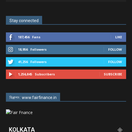
Stay connected
187,456
Fans
LIKE
18,956
Followers
FOLLOW
41,256
Followers
FOLLOW
1,256,845
Subscribers
SUBSCRIBE
বিঞ্জাপন : www.fairfinance.in
KOLKATA