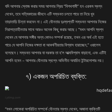
যদি আপনার স্নোজ করার সময় আপনার প্রিয় “বিপথগামী” হন এরকম স্বপ্ন
দেখেন, তবে সত্যিকারের জীবনে এটি সম্ভবত চলতে পারে তা নিয়ে খুব
তাড়াতাড়ি চিন্তা করবেন না। এই যৌনতার দুঃস্বপ্নটি সম্ভবত আপনার নিজের
নিরাপত্তাহীনতার সাথে আরও অনেক কিছু করার আছে। “যখন আপনি স্বপ্ন
দেখেন যে আপনার সঙ্গীর অন্য কোনও সম্পর্ক রয়েছে, তখন এর অর্থ এই হতে
পারে যে আপনি নিজের দক্ষতা বা আকর্ষণীয়তায় বিশ্বাস হারাচ্ছেন,” ওয়ালেস
বলেছেন। সম্ভবত আপনার যা দরকার তা হ’ল আত্মবিশ্বাস বাড়ানো, এবং এটিই
আপনি হবেন – আপনার যৌনতার স্বপ্নে অভিনীত অযাচিত ইন্টারলোপার নয়।
৭) একজন অপরিচিত ব্যক্তি:
i.ytimg.com
“যখন লোকেরা অপরিচিত সম্পর্কে যৌনতার স্বপ্ন দেখেন, অজানা ব্যক্তিটি