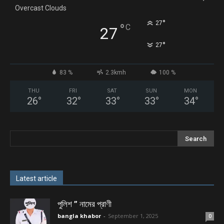
Overcast Clouds
°
27
°
C
27
°
27
83 %
2.3kmh
100 %
THU
FRI
SAT
SUN
MON
26
°
32
°
33
°
33
°
34
°
Latest article
পুলিশ ” নামের প্রাণী
bangla khabor
-
September 1, 2025
0