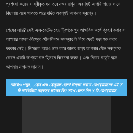
প্রশংসা করেন বা স্বীকৃত হন তবে নজর রাখুন: অবশ্যই আপনি তাদের সাথে
বিছানায় এসে থাকতে পারে যদিও অবশ্যই আপনার স্বপ্নে।
শেষের সারি? সেই এক্স-রেটেড হেড ট্রিপকে খুব আক্ষরিক অর্থে গ্রহণ করার বা
আপনার আসল-বিশ্বের যৌনজীবনে সমস্যাগুলি নিয়ে ফেটে পড়া শুরু করার
দরকার নেই। নিজেকে আরও ভাল করে জানার জন্য আপনার যৌন স্বপ্নকে
কেবল একটি জাগ্রত কল হিসাবে বিবেচনা করুন। এবং নিচের কমেন্ট বক্সে
আপনার মতামত জানান। ‌
আরোও পড়ুন…
সেক্স এবং সেক্সুয়াল হেলথ উন্নত করতে যোগব্যায়ামের এই 7
টি কার্যকরিতা সম্বন্ধে জানেন কি? সাথে জেনে নিন 3 টি যোগব্যায়াম