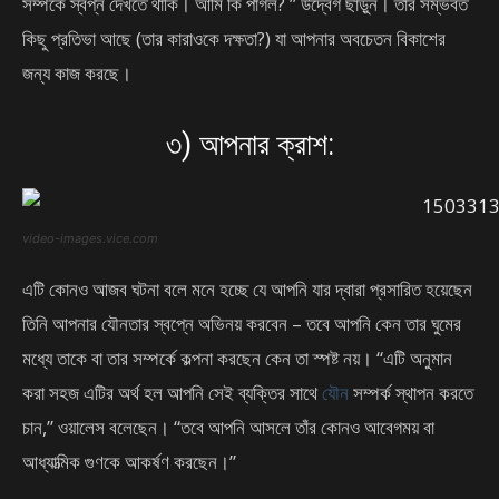
সম্পর্কে স্বপ্ন দেখতে থাকি। আমি কি পাগল? ” উদ্বেগ ছাড়ুন। তাঁর সম্ভবত
কিছু প্রতিভা আছে (তার কারাওকে দক্ষতা?) যা আপনার অবচেতন বিকাশের
জন্য কাজ করছে।
৩) আপনার ক্রাশ:
video-images.vice.com
এটি কোনও আজব ঘটনা বলে মনে হচ্ছে যে আপনি যার দ্বারা প্রসারিত হয়েছেন
তিনি আপনার যৌনতার স্বপ্নে অভিনয় করবেন – তবে আপনি কেন তার ঘুমের
মধ্যে তাকে বা তার সম্পর্কে কল্পনা করছেন কেন তা স্পষ্ট নয়। “এটি অনুমান
করা সহজ এটির অর্থ হল আপনি সেই ব্যক্তির সাথে
যৌন
সম্পর্ক স্থাপন করতে
চান,” ওয়ালেস বলেছেন। “তবে আপনি আসলে তাঁর কোনও আবেগময় বা
আধ্যাত্মিক গুণকে আকর্ষণ করছেন।”