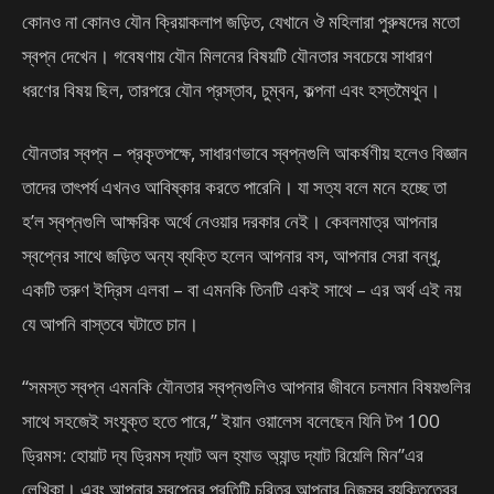
কোনও না কোনও যৌন ক্রিয়াকলাপ জড়িত, যেখানে ঔ মহিলারা পুরুষদের মতো
স্বপ্ন দেখেন। গবেষণায় যৌন মিলনের বিষয়টি যৌনতার সবচেয়ে সাধারণ
ধরণের বিষয় ছিল, তারপরে যৌন প্রস্তাব, চুম্বন, কল্পনা এবং হস্তমৈথুন।
যৌনতার স্বপ্ন – প্রকৃতপক্ষে, সাধারণভাবে স্বপ্নগুলি আকর্ষণীয় হলেও বিজ্ঞান
তাদের তাৎপর্য এখনও আবিষ্কার করতে পারেনি। যা সত্য বলে মনে হচ্ছে তা
হ’ল স্বপ্নগুলি আক্ষরিক অর্থে নেওয়ার দরকার নেই। কেবলমাত্র আপনার
স্বপ্নের সাথে জড়িত অন্য ব্যক্তি হলেন আপনার বস, আপনার সেরা বন্ধু,
একটি তরুণ ইদ্রিস এলবা – বা এমনকি তিনটি একই সাথে – এর অর্থ এই নয়
যে আপনি বাস্তবে ঘটাতে চান।
“সমস্ত স্বপ্ন এমনকি যৌনতার স্বপ্নগুলিও আপনার জীবনে চলমান বিষয়গুলির
সাথে সহজেই সংযুক্ত হতে পারে,” ইয়ান ওয়ালেস বলেছেন যিনি টপ 100
ড্রিমস: হোয়াট দ্য ড্রিমস দ্যাট অল হ্যাভ অ্যান্ড দ্যাট রিয়েলি মিন”এর
লেখিকা। এবং আপনার স্বপ্নের প্রতিটি চরিত্র আপনার নিজস্ব ব্যক্তিত্বের