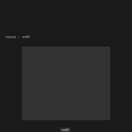
Home
অফবিট
অফবিট