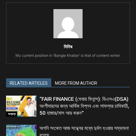
তিতির
My current position in 'Bangla Khabor' is that of content writer.
RELATED ARTICLES
MORE FROM AUTHOR
“FAIR FINANCE (ফেয়ার ফিনান্স): ডিএসএ(DSA)
অংশীদারদের জন্য আর্থিক বিপ্লব এবং সাফল্যর চাবিকাঠি,
50 হাজার/মাস আয় করুন”
অন্যান্য
অশনি সংকেত আজ সন্ধ্যের মধ্যে দুর্বল হওয়ার সম্ভাবনা
রয়েছে