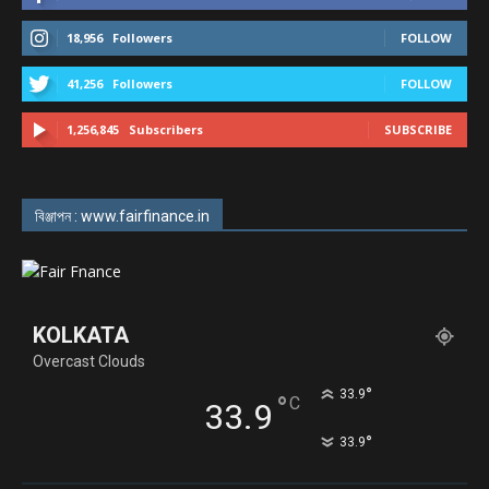
18,956
Followers
FOLLOW
41,256
Followers
FOLLOW
1,256,845
Subscribers
SUBSCRIBE
বিঞ্জাপন : www.fairfinance.in
KOLKATA
Overcast Clouds
°
33.9
°
C
33.9
°
33.9