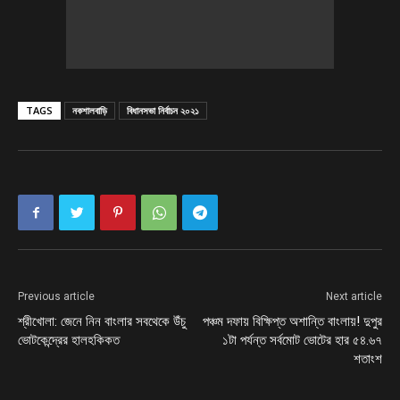
TAGS
নকশালবাড়ি
বিধানসভা নির্বাচন ২০২১
Previous article
Next article
শ্রীখোলা: জেনে নিন বাংলার সবথেকে উঁচু
পঞ্চম দফায় বিক্ষিপ্ত অশান্তি বাংলায়! দুপুর
ভোটকেন্দ্রের হালহকিকত
১টা পর্যন্ত সর্বমোট ভোটের হার ৫৪.৬৭
শতাংশ