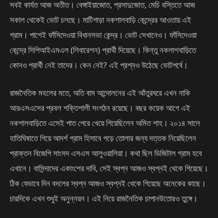
সবই কার্যত আজ অতীত। বেঙ্গাইয়াজোত, প্রসাদুজোত, মেচি বস্তিতে আজ
সকাল থেকেই ভোট চলছে। মাটিগাড়া নকশালবাড়ি কেন্দ্রের আওতায় এই
গ্রাম। পাশেই ফাঁসিদেওয়া বিধানসভা কেন্দ্র। ভোট সেখানেও। ফাঁসিদেওয়া
কেন্দ্রে সিপিআইএমএল (লিবারেশন) প্রার্থী দিয়েছে। কিন্তু নকলাশবাড়িতে
কোনও প্রার্থী নেই তাদের। কেন নেই? এই প্রশ্নও উঠেছে ভোটপর্বে।
রাজনৈতিক মহলের মতে, অতি বাম আন্দোলনের এই আঁতুরঘরে এখন নাকি
আরএসএসের প্রবল শক্তিশালী সংগঠন রয়েছে। বছর কয়েক আগে এই
নকশালবাড়িতে এসেই পাত পেরে খেয়ে গিয়েছিলেন অমিত শাহ। ২০১৪ সালে
হাতিঘিষাতে গিয়ে আদর্শ গ্রাম হিসাবে গড়ে তোলার জন্য দত্তক নিয়েছিলেন
প্রাক্তন বিজেপি সাংসদ এসএস আলুওয়ালিয়া। কথা ছিল ডিজিটাল গ্রাম হবে
এখানে। বাসিন্দাদের একাংশের দাবি, সেই স্বপ্ন আজও স্বপ্নই থেকে গিয়েছে।
ঠিক যেভাবে দিন বদলের স্বপ্ন আজও স্বপ্নই থেকে গিয়েছে অনেকের কাছে।
চারদিকে এখন শুধুই অনুন্নয়ন। এই নিয়ে রাজনৈতিক চাপানউতোরও তুঙ্গে।