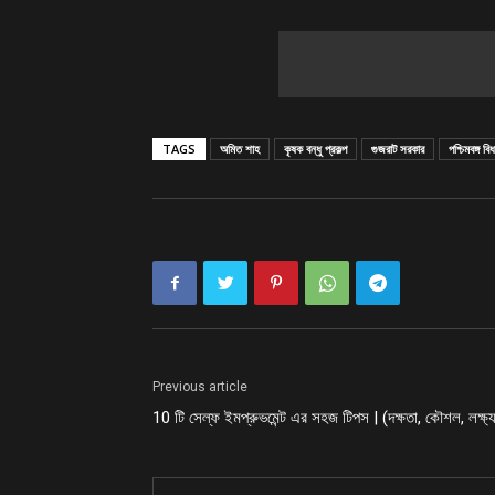
TAGS
অমিত শাহ
কৃষক বন্ধু প্রকল্প
গুজরাট সরকার
পশ্চিমবঙ্গ বি
Previous article
10 টি সেল্ফ ইমপ্রুভমেন্ট এর সহজ টিপস | (দক্ষতা, কৌশল, লক্ষ্