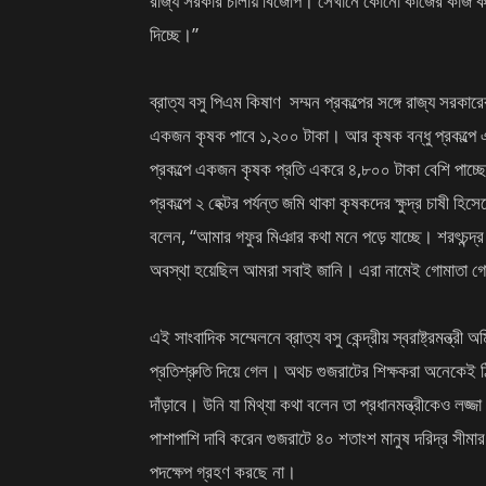
রাজ্য সরকার চালায় বিজেপি। সেখানে কোনো কাজের কাজ কর
দিচ্ছে।”
ব্রাত্য বসু পিএম কিষাণ সম্মন প্রকল্পের সঙ্গে রাজ্য সরকা
একজন কৃষক পাবে ১,২০০ টাকা। আর কৃষক বন্ধু প্রকল্পে এ
প্রকল্পে একজন কৃষক প্রতি একরে ৪,৮০০ টাকা বেশি পাচ্ছে।
প্রকল্পে ২ হেক্টর পর্যন্ত জমি থাকা কৃষকদের ক্ষুদ্র চাষী হ
বলেন, “আমার গফুর মিঞার কথা মনে পড়ে যাচ্ছে। শরৎচন্দ্র
অবস্থা হয়েছিল আমরা সবাই জানি। এরা নামেই গোমাতা গোম
এই সাংবাদিক সম্মেলনে ব্রাত্য বসু কেন্দ্রীয় স্বরাষ্ট্রমন
প্রতিশ্রুতি দিয়ে গেল। অথচ গুজরাটের শিক্ষকরা অনেকে
দাঁড়াবে। উনি যা মিথ্যা কথা বলেন তা প্রধানমন্ত্রীকেও লজ্
পাশাপাশি দাবি করেন গুজরাটে ৪০ শতাংশ মানুষ দরিদ্র সীম
পদক্ষেপ গ্রহণ করছে না।