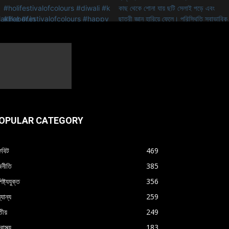
OPULAR CATEGORY
বিট
469
জনীতি
385
িষ্ট্যযুক্ত
356
যান্য
259
ীয়
249
বাস্থ্য
183