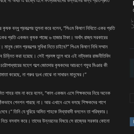
ছে না অথচ এ রাজ্যে এসে মৎস্যজীবীদের উন্নয়নের জন্য প্রতিশ্রুতি
রের কৃষক বন্ধু প্রকল্পের তুলনা করে বলেন, “পিএম কিষাণ নিধিতে একর প্রতি
কর প্রতি একজন কৃষক পাচ্ছে ৬ হাজার টাকা। অর্থাৎ রাজ্য সরকারের
 মানুষ কোন প্রকল্পের সুবিধা নিতে চাইবে?” পিএম কিষাণ নিধি সম্মান
িসেবে চিহ্নিত করা হয়েছে। সেই প্রসঙ্গ তুলে ধরে এই নাট্যকার রাজনীতিবিদ
 চট্টোপাধ্যায়ের মহেশ গল্পে জোতদার কৃষকদের আচরণে গফুর মিঞার কী
াতা করেছে, না গরুর দুঃখ বোঝে না সাধারন মানুষের।”
্ত্রী অমিত শাহর নাম না করে বলেন, “কাল একজন এসে শিক্ষকদের নিয়ে অনেক
ই ঠিকভাবে পেনশন পারছে না। আর এখানে এসে বলছে শিক্ষকদের পাশে
জা দেবে।” তিনি যে ঘুরিয়ে অমিত শাহকে মিথ্যাবাদী বললেন তা পরিষ্কার।
ার নিচে বসবাস করে। তাদের উন্নয়নের বিষয়ে সে রাজ্যের সরকার কোনো