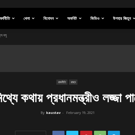
অর্থনীতি
খেলা
বিনোদন
অফবিট
ভিডিও
উপহার জিতুন
্য বসু
রাজনীতি
রাজ্য
যে কথায় প্রধানমন্ত্রীও লজ্জা পা
By
kaustav
-
February 19, 2021