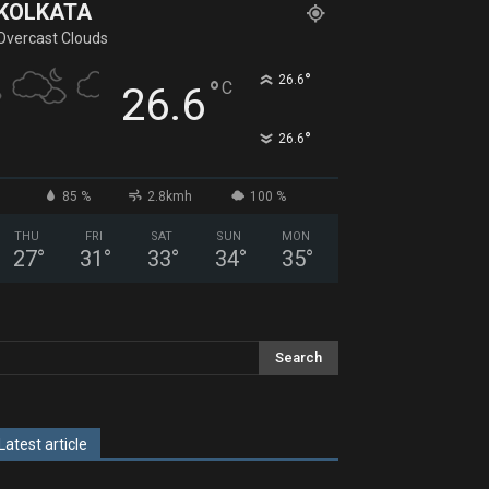
KOLKATA
Overcast Clouds
°
26.6
°
C
26.6
°
26.6
85 %
2.8kmh
100 %
THU
FRI
SAT
SUN
MON
27
°
31
°
33
°
34
°
35
°
Latest article