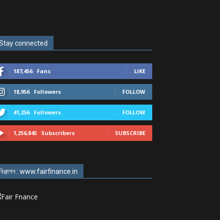
Stay connected
187,456
Fans
LIKE
18,956
Followers
FOLLOW
41,256
Followers
FOLLOW
1,256,845
Subscribers
SUBSCRIBE
বিঞ্জাপন : www.fairfinance.in