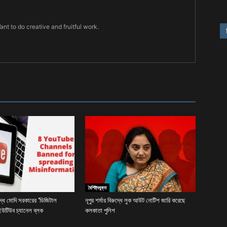
Want to do creative and fruitful work.
বৈশিষ্ট্যযুক্ত
দ্ধে মোদি সরকারের ‘ডিজিটাল
নূপুর শর্মার বিরুদ্ধে লুক আউট নোটিশ জারি করেছে
 ইউটিউব চ্যানেল ব্লক
কলকাতা পুলিশ