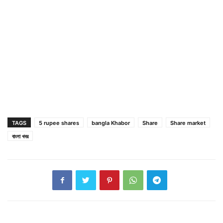
TAGS
5 rupee shares
bangla Khabor
Share
Share market
বাংলা খবর