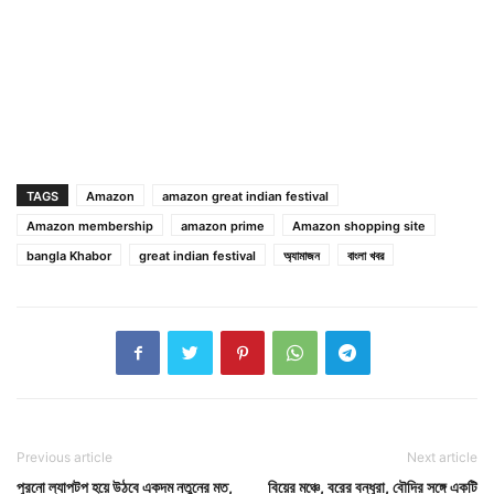
TAGS
Amazon
amazon great indian festival
Amazon membership
amazon prime
Amazon shopping site
bangla Khabor
great indian festival
অ্যামাজন
বাংলা খবর
Previous article
Next article
পুরনো ল্যাপটপ হয়ে উঠবে একদম নতুনের মত,
বিয়ের মঞ্চে, বরের বন্ধুরা, বৌদির সঙ্গে একটি