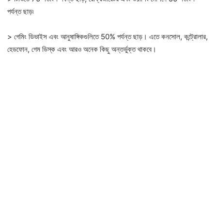
পর্যন্ত ছাড়৷
> গেমিং ডিভাইস এবং আনুষাঙ্গিকগুলিতে 50% পর্যন্ত ছাড়। এতে কনসোল, কন্ট্রোলার,
হেডফোন, গেম ডিস্ক এবং আরও অনেক কিছু অন্তর্ভুক্ত থাকবে।