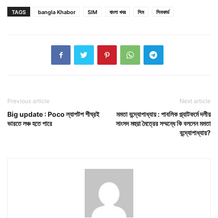
TAGS
bangla Khabor
SIM
বাংলা খবর
সিম
সিমকার্ড
Previous article
Next article
Big update : Poco ল্যাপটপ শীঘ্রই
মমতা বন্দ্যোপাধ্যায় : পাবলিক প্ল্যাটফর্মে দলীয়
ভারতে লঞ্চ হতে পারে
সাংসদ মহুয়া মৈত্রের সম্মন্ধে কি বললেন মমতা
বন্দ্যোপাধ্যায়?