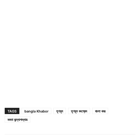
TAGS
bangla Khabor
তৃণমূল
তৃণমূল কংগ্রেস
বাংলা খবর
মমতা বন্দ্যোপাধ্যায়