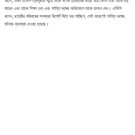
আসে, তখন এসিপি ত্রিপুরারি পান্ডে তাকে বণিক চেম্বারের কাছে ধরে ফেলে এবং তাকে চড়
মারেন এবং তাকে শিক্ষা দেন এবং শান্তি ভঙ্গের অভিযোগে তাকে চালান দেন। এসিপি
বলেন, ছাত্রীর পরিবারের সদস্যরা রিপোর্ট দিতে ভয় পাচ্ছিল, সেই কারণেই শান্তি ভঙ্গের
ঘটনায় ব্যবস্থা নেওয়া হয়েছে।