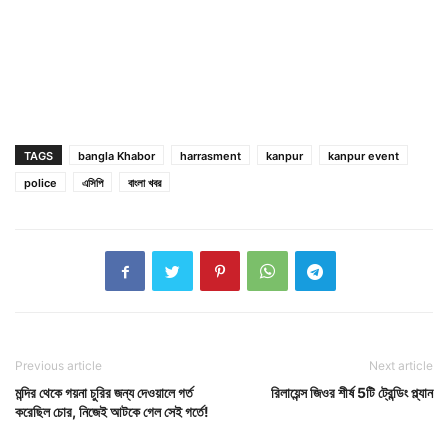
TAGS
bangla Khabor
harrasment
kanpur
kanpur event
police
এসিপি
বাংলা খবর
Previous article
Next article
মন্দির থেকে গয়না চুরির জন্য দেওয়ালে গর্ত
রিলায়েন্স জিওর শীর্ষ 5টি ট্রেন্ডিং প্ল্যান
করেছিল চোর, নিজেই আটকে গেল সেই গর্তে!