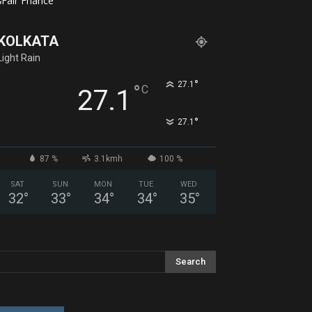
KOLKATA
Light Rain
°
27.1
°
C
27.1
°
27.1
87 %
3.1kmh
100 %
SAT
SUN
MON
TUE
WED
32
°
33
°
34
°
34
°
35
°