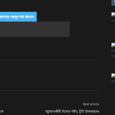
শংসায় পঞ্চমুখ বাবা রামদেব
Next article
াকে
আন্দোলনজীবী হিসেবে গর্বিত, টুইট চিদাম্বরমের