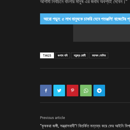
আগামী নির্বাচনে বাংলার মানুষ এর জবাব অবশ্যই দেবেন।’’
আরো পড়ুন: ৫ লাখ মানুষকে চাকরি দেবে পতঞ্জলি! বাজেটের প্র
TAGS
গুলাম নবি
নরেন্দ্র মোদী
মহম্মদ সেলিম
Previous article
“কৃষকরা জঙ্গী, সন্ত্রাসবাদী”! বিতর্কিত মন্তব্য করে ফের আইনি বিপ