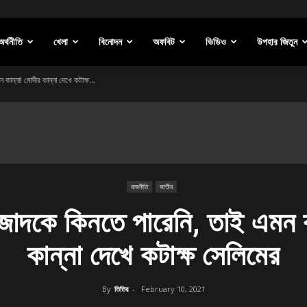
অর্থনীতি
খেলা
বিনোদন
অফবিট
ভিডিও
উপহার জিতুন
ান্না! মোদীর কান্না দেখে কটাক্ষ...
রাজনীতি
জাতীয়
জাদকে কিনতে পারেনি, তাই এমন ক
কান্না দেখে কটাক্ষ সেলিমের
By
তিতির
-
February 10, 2021