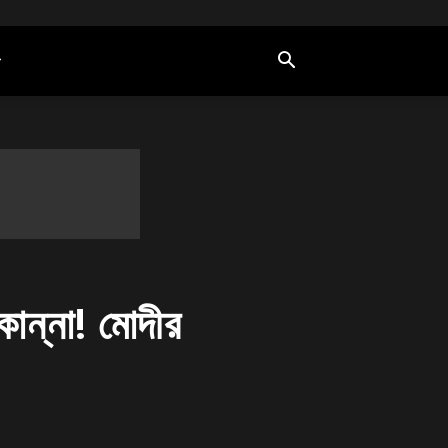
ান্না! মোদীর